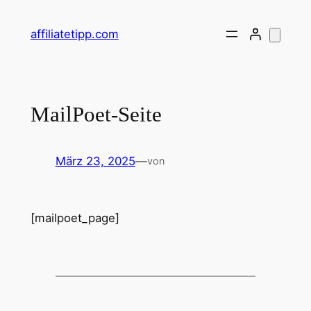
Zum
Inhalt
affiliatetipp.com
springen
MailPoet-Seite
März 23, 2025
—
von
[mailpoet_page]